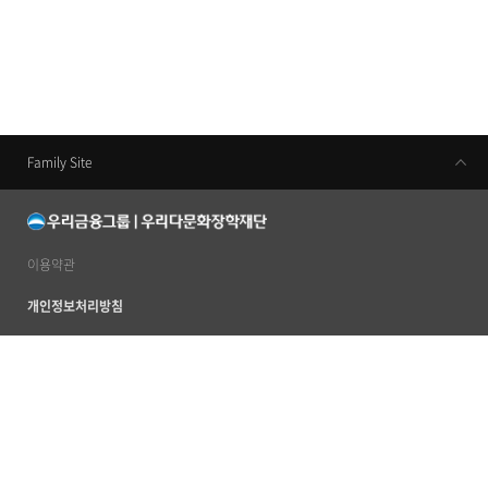
Family Site
우리금융지주
우리은행
동양생명
이용약관
우리카드
개인정보처리방침
우리금융캐피탈
이메일무단수집거부
우리투자증권
사이트맵
ABL생명
서울특별시 중구 소공로 51 우리은행본점 20층 (우) 04632
TEL 02 2125 2120~4
우리자산신탁
ⓒ 2012 by Woori Multicultural Scholarship Foundation. All rights reserved