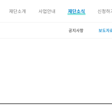
주메뉴 바로가기
본문 바로가기
재단소개
사업안내
재단소식
신청하
공지사항
보도자
사업안내
재단소식
인재양성사업
공지사항
교육지원사업
보도자료
복지지원사업
우리이야기
E-BOOK