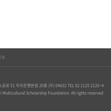
트맵
공로 51 우리은행본점 20층 (우) 04632
TEL 02 2125 2120~4
Multicultural Scholarship Foundation. All rights reserved