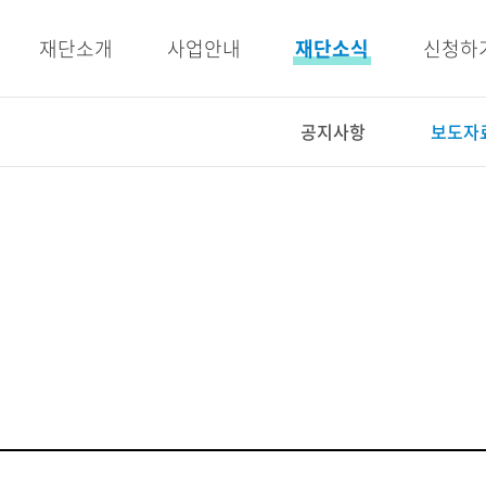
주메뉴 바로가기
본문 바로가기
재단소개
사업안내
재단소식
신청하
공지사항
보도자
사업안내
재단소식
인재양성사업
공지사항
교육지원사업
보도자료
복지지원사업
우리이야기
E-BOOK