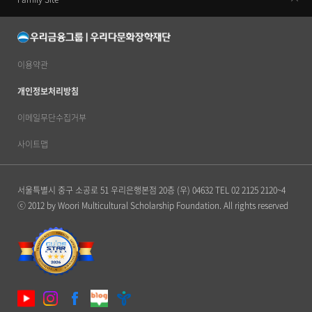
우리금융지주
우리은행
동양생명
이용약관
우리카드
개인정보처리방침
우리금융캐피탈
이메일무단수집거부
우리투자증권
사이트맵
ABL생명
서울특별시 중구 소공로 51 우리은행본점 20층 (우) 04632
TEL 02 2125 2120~4
우리자산신탁
ⓒ 2012 by Woori Multicultural Scholarship Foundation. All rights reserved
우리금융저축은행
우리자산운용
우리벤처파트너스
우리PE