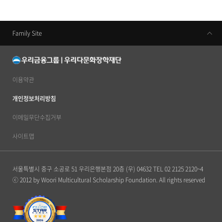
Family Site
우리금융지주
우리은행
동양생명
이용약관
우리카드
개인정보처리방침
우리금융캐피탈
이메일무단수집거부
우리투자증권
사이트맵
ABL생명
서울특별시 중구 소공로 51 우리은행본점 20층 (우) 04632
TEL 02 2125 2120~4
우리자산신탁
ⓒ 2012 by Woori Multicultural Scholarship Foundation. All rights reserved
우리금융저축은행
우리자산운용