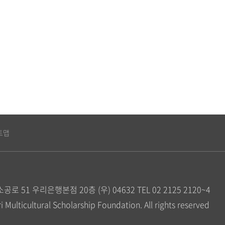
트맵
공로 51 우리은행본점 20층 (우) 04632
TEL 02 2125 2120~4
Multicultural Scholarship Foundation. All rights reserved