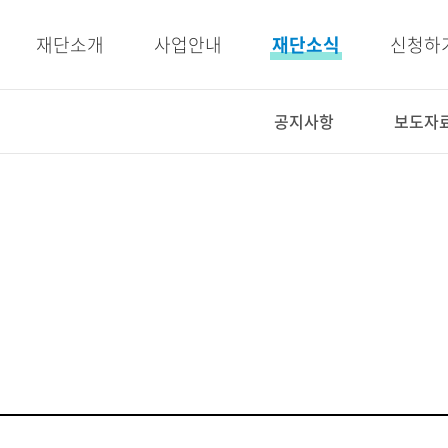
주메뉴 바로가기
본문 바로가기
재단소개
사업안내
재단소식
신청하
공지사항
보도자
사업안내
재단소식
인재양성사업
공지사항
교육지원사업
보도자료
복지지원사업
우리이야기
E-BOOK