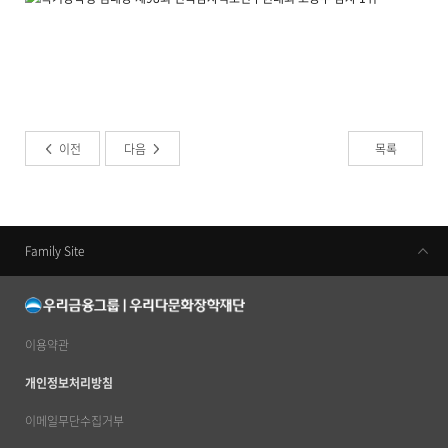
이전
다음
목록
Family Site
우리금융지주
우리은행
동양생명
이용약관
우리카드
개인정보처리방침
우리금융캐피탈
이메일무단수집거부